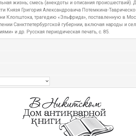
ральная жизнь; смесь (анекдоты и описания происшествий)
сти Князя Григория Александровича Потемкина-Таврическо
ни Клопштока, трагедию «Эльфрида», поставленную в Моск
лении Санктпетербургской губернии, включая народы и се
ми» и др. Русская периодическая печать, с. 85.