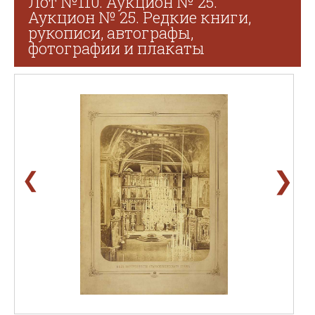
Лот №110. Аукцион № 25.
Аукцион № 25. Редкие книги,
рукописи, автографы,
фотографии и плакаты
❯
❮