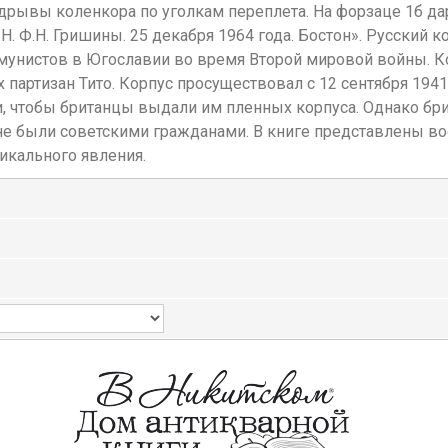
адрывы коленкора по уголкам переплета. На форзаце 1б д
 Ф.Н. Гришины. 25 декабря 1964 года. Бостон». Русский к
мунистов в Югославии во время Второй мировой войны. К
партизан Тито. Корпус просуществовал с 12 сентября 1941 
, чтобы британцы выдали им пленных корпуса. Однако брит
е были советскими гражданами. В книге представлены в
икального явления.