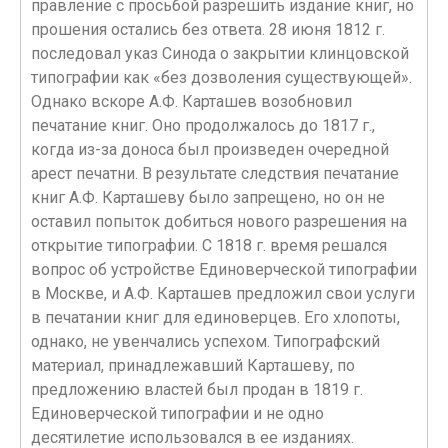
правление с просьбой разрешить издание книг, но
прошения остались без ответа. 28 июня 1812 г.
последовал указ Синода о закрытии клинцовской
типографии как «без дозволения существующей».
Однако вскоре А.Ф. Карташев возобновил
печатание книг. Оно продолжалось до 1817 г.,
когда из-за доноса был произведен очередной
арест печатни. В результате следствия печатание
книг А.Ф. Карташеву было запрещено, но он не
оставил попыток добиться нового разрешения на
открытие типографии. С 1818 г. время решался
вопрос об устройстве Единоверческой типографии
в Москве, и А.Ф. Карташев предложил свои услуги
в печатании книг для единоверцев. Его хлопоты,
однако, не увенчались успехом. Типографский
материал, принадлежавший Карташеву, по
предложению властей был продан в 1819 г.
Единоверческой типографии и не одно
десятилетие использовался в ее изданиях.