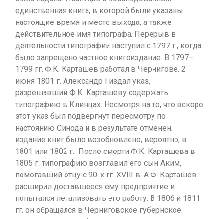
единственная книга, в которой были указаны
настоящие время и место выхода, а также
действительное имя типографа. Перерыв в
деятельности типографии наступил с 1797 г., когда
было запрещено частное книгоиздание. В 1797–
1799 гг. Ф.К. Карташев работал в Чернигове. 2
июня 1801 г. Александр I издал указ,
разрешавший Ф.К. Карташеву содержать
типографию в Клинцах. Несмотря на то, что вскоре
этот указ был подвергнут пересмотру по
настоянию Синода и в результате отменен,
издание книг было возобновлено, вероятно, в
1801 или 1802 г. После смерти Ф.К. Карташева в
1805 г. типографию возглавил его сын Аким,
помогавший отцу с 90-х гг. XVIII в. А.Ф. Карташев
расширил доставшееся ему предприятие и
попытался легализовать его работу. В 1806 и 1811
гг. он обращался в Черниговское губернское