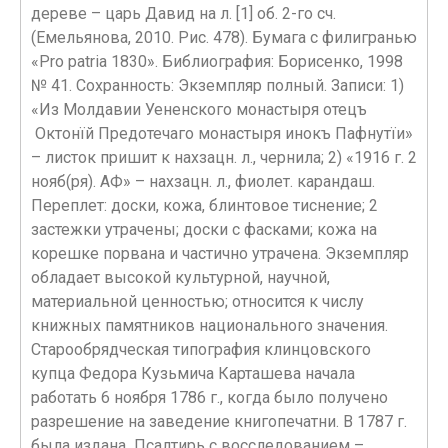
дереве – царь Давид на л. [1] об. 2-го сч.
(Емельянова, 2010. Рис. 478). Бумага с филигранью
«Pro patria 1830». Библиография: Борисенко, 1998
№ 41. Сохранность: Экземпляр полный. Записи: 1)
«Из Молдавии Уененского монастыря отецъ
Октонїй Предотечаго монастыря инокъ Пафнутїи»
– листок пришит к нахзацн. л., чернила; 2) «1916 г. 2
нояб(ря). АФ» – нахзацн. л., фиолет. карандаш.
Переплет: доски, кожа, блинтовое тиснение; 2
застежки утрачены; доски с фасками; кожа на
корешке порвана и частично утрачена. Экземпляр
обладает высокой культурной, научной,
материальной ценностью; относится к числу
книжных памятников национального значения.
Старообрядческая типография клинцовского
купца Федора Кузьмича Карташева начала
работать 6 ноября 1786 г., когда было получено
разрешение на заведение книгопечатни. В 1787 г.
была издана Псалтирь с восследованием –