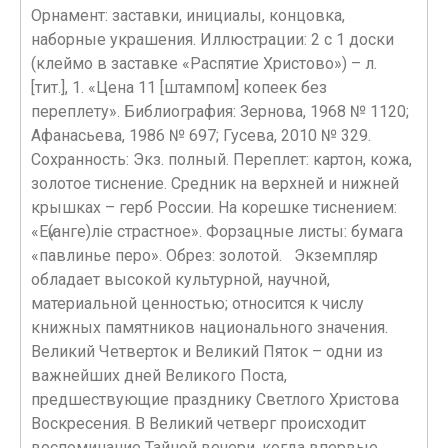
Орнамент: заставки, инициалы, концовка,
наборные украшения. Иллюстрации: 2 с 1 доски
(клеймо в заставке «Распятие Христово») – л.
[тит.], 1. «Цена 11 [штампом] копеек без
переплету». Библиография: Зернова, 1968 № 1120;
Афанасьева, 1986 № 697; Гусева, 2010 № 329.
Сохранность: Экз. полный. Переплет: картон, кожа,
золотое тиснение. Средник на верхней и нижней
крышках – герб России. На корешке тиснением:
«Еѵ(анге)ліе страстное». Форзацные листы: бумага
«павлинье перо». Обрез: золотой. Экземпляр
обладает высокой культурной, научной,
материальной ценностью; относится к числу
книжных памятников национального значения.
Великий Четверток и Великий Пяток – одни из
важнейших дней Великого Поста,
предшествующие празднику Светлого Христова
Воскресения. В Великий четверг происходит
воспоминание Тайной вечери, когда впервые