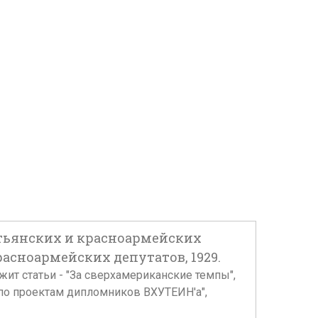
тьянских и красноармейских
красноармейских депутатов, 1929.
ржит статьи - "За сверхамериканские темпы",
 по проектам дипломников ВХУТЕИН'а",