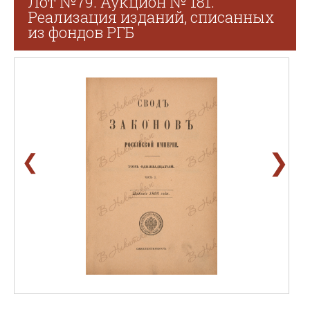
Лот №79. Аукцион № 181.
Реализация изданий, списанных
из фондов РГБ
❯
❮