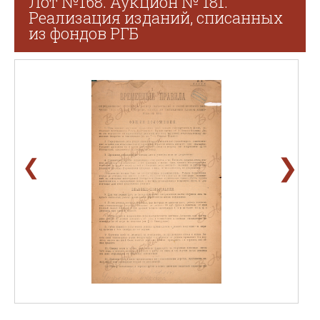
Лот №168. Аукцион № 181.
Реализация изданий, списанных
из фондов РГБ
❯
❮