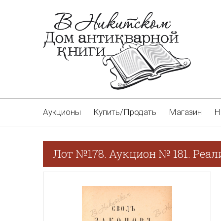
Аукционы
Купить/Продать
Магазин
Н
Лот №178. Аукцион № 181. Реал