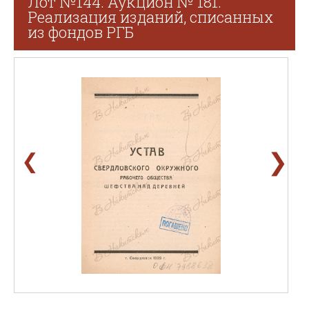
Лот №144. Аукцион № 181.
Реализация изданий, списанных
из фондов РГБ
❯
❮