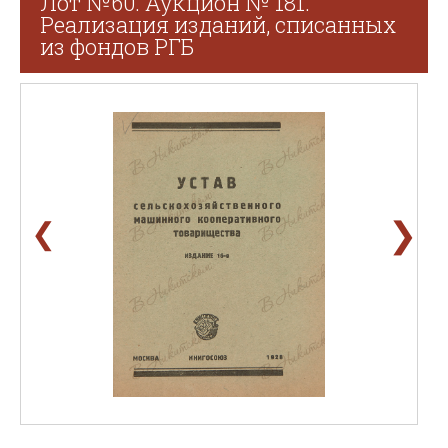
Лот №60. Аукцион № 181.
Реализация изданий, списанных
из фондов РГБ
❯
❮