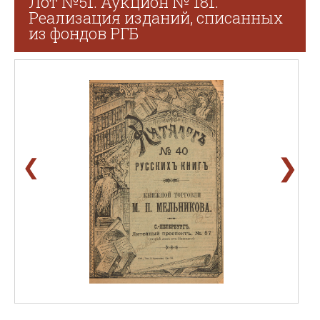
Лот №51. Аукцион № 181.
Реализация изданий, списанных
из фондов РГБ
❯
❮