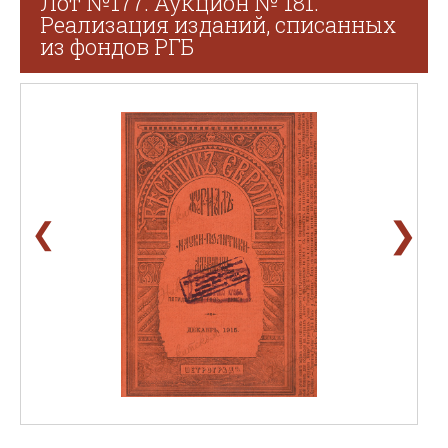
Лот №177. Аукцион № 181.
Реализация изданий, списанных
из фондов РГБ
❯
❮