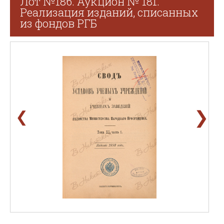
Лот №186. Аукцион № 181.
Реализация изданий, списанных
из фондов РГБ
❯
❮