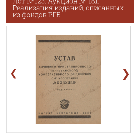
Лот №123. Аукцион № 181.
Реализация изданий, списанных
из фондов РГБ
❯
❮