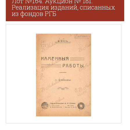
Лот №164. Аукцион № 181.
Реализация изданий, списанных
из фондов РГБ