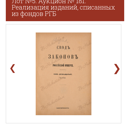
Лот №5. Аукцион № 181.
Реализация изданий, списанных
из фондов РГБ
❯
❮