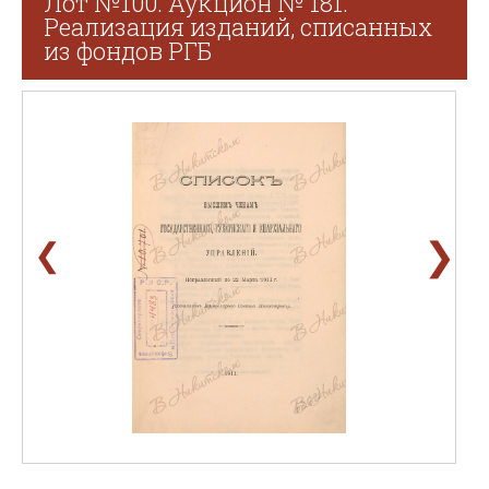
Лот №100. Аукцион № 181.
Реализация изданий, списанных
из фондов РГБ
❯
❮