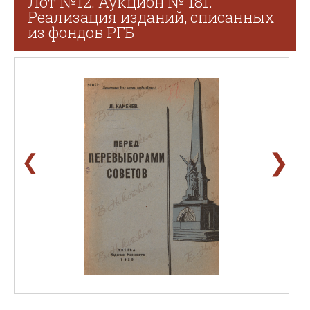
Лот №12. Аукцион № 181.
Реализация изданий, списанных
из фондов РГБ
❯
❮