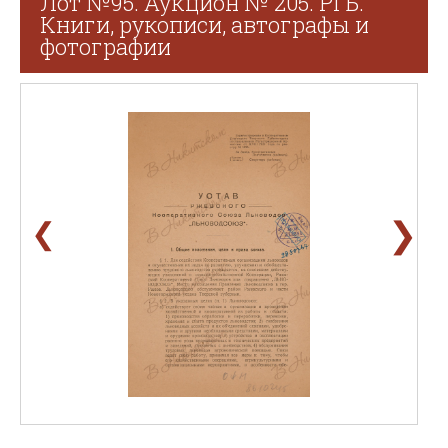
Лот №95. Аукцион № 205. РГБ.
Книги, рукописи, автографы и
фотографии
❯
❮