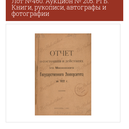
Лот №460. Аукцион № 205. РГБ.
Книги, рукописи, автографы и
фотографии