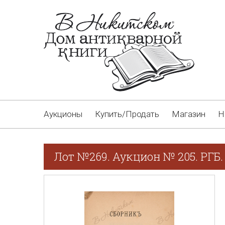
Аукционы
Купить/Продать
Магазин
Н
Лот №269. Аукцион № 205. РГБ.