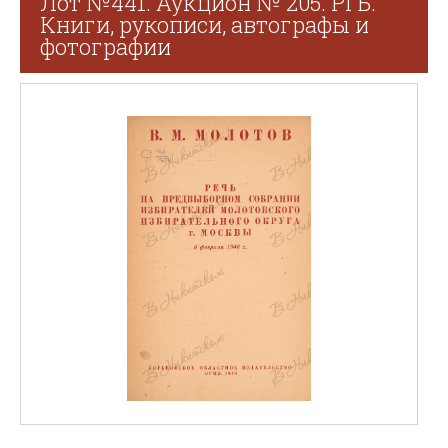
Лот №441. Аукцион № 205. РГБ.
Книги, рукописи, автографы и
фотографии