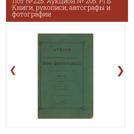
Лот №225. Аукцион № 205. РГБ.
Книги, рукописи, автографы и
фотографии
❯
❮