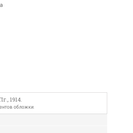
да
., 1914.
ментов обложки.