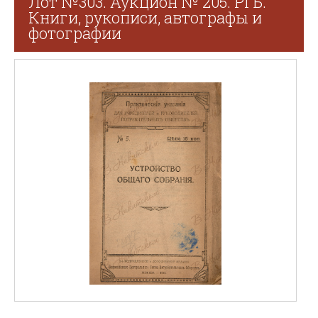
Лот №303. Аукцион № 205. РГБ.
Книги, рукописи, автографы и
фотографии