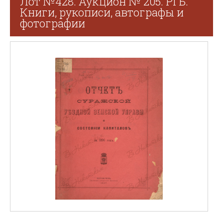
Лот №428. Аукцион № 205. РГБ.
Книги, рукописи, автографы и
фотографии