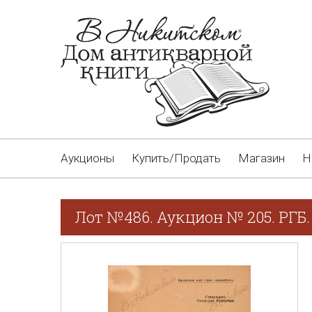
Аукционы
Купить/Продать
Магазин
Н
Лот №486. Аукцион № 205. РГБ.