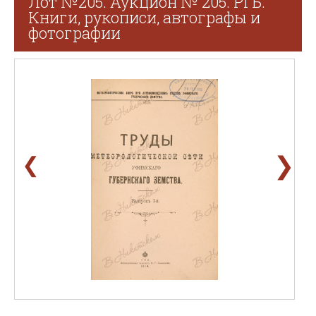
Лот №205. Аукцион № 205. РГБ.
Книги, рукописи, автографы и
фотографии
❯
❮