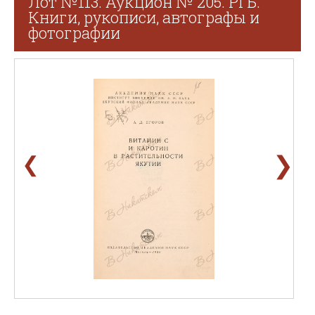
Лот №113. Аукцион № 205. РГБ.
Книги, рукописи, автографы и
фотографии
❯
❮