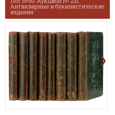
Лот №50. Аукцион № 231.
Антикварные и букинистические
издания
❯
❮