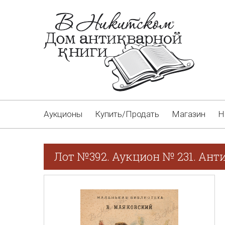
Аукционы
Купить/Продать
Магазин
Н
Лот №392. Аукцион № 231. Ант