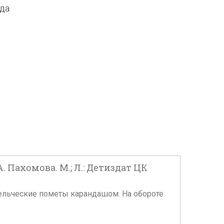
ода
 Пахомова. М.; Л.: Детиздат ЦК
адельческие пометы карандашом. На обороте