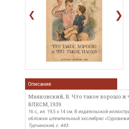
❯
❮
Описание
Маяковский, В. Что такое хорошо и ч
ВЛКСМ, 1939.
16 c., ил. 19,5 х 14 см. В издательской илл
обложки штемпельный экслибрис «Суровежин
Турчинский, с. 443.