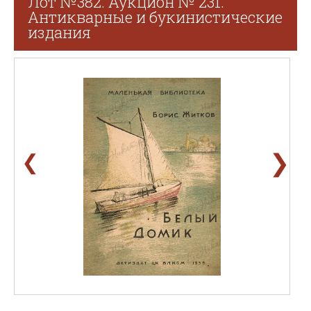
Лот №382. Аукцион № 231.
Антикварные и букинистические
издания
❯
❮