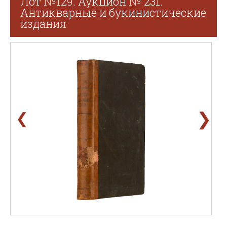
Лот №129. Аукцион № 231.
Антикварные и букинистические
издания
❯
❮