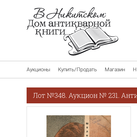
Аукционы
Купить/Продать
Магазин
Н
Лот №348. Аукцион № 231. Ант