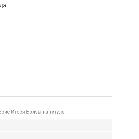
ода
брис Игоря Бэлзы на титуле.