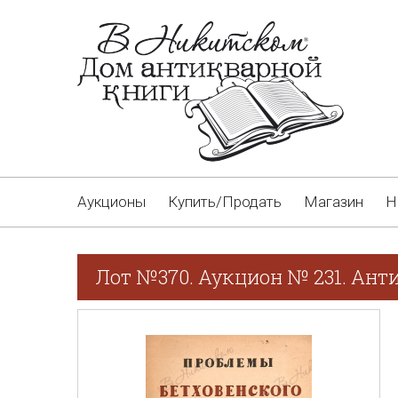
Аукционы
Купить/Продать
Магазин
Н
Лот №370. Аукцион № 231. Ант