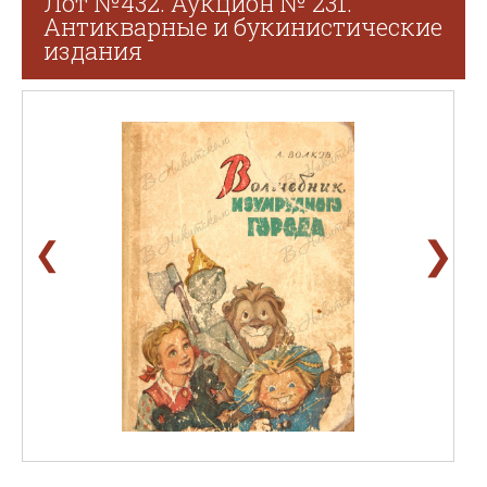
Лот №432. Аукцион № 231.
Антикварные и букинистические
издания
❯
❮