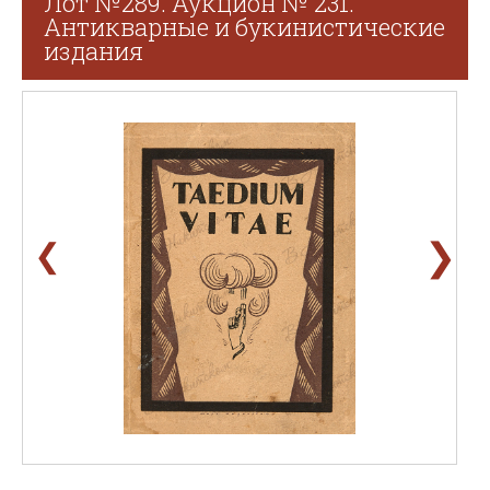
Лот №289. Аукцион № 231.
Антикварные и букинистические
издания
❯
❮