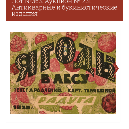
Лот №363. Аукцион № 231.
Антикварные и букинистические
издания
❯
❮