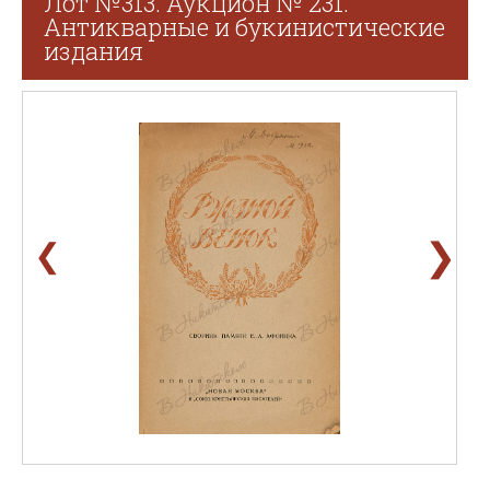
Лот №313. Аукцион № 231.
Антикварные и букинистические
издания
❯
❮