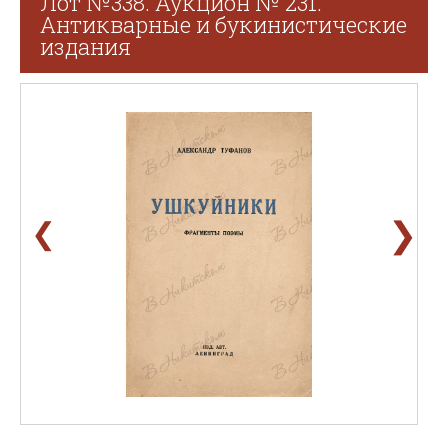
Лот №338. Аукцион № 231.
Антикварные и букинистические
издания
❯
❮