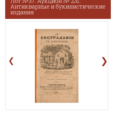
Лот №37. Аукцион № 231.
Антикварные и букинистические
издания
❯
❮