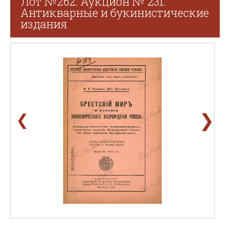
Лот №262. Аукцион № 231.
Антикварные и букинистические
издания
❯
❮