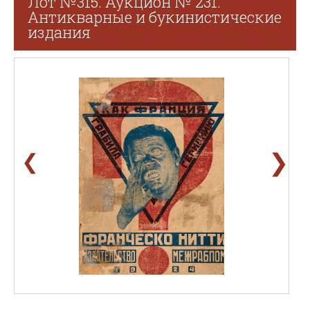
Лот №315. Аукцион № 231.
Антикварные и букинистические
издания
❯
❮