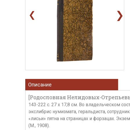
❯
❮
Описание
[Родословная Нелидовых-Отрепьевых]
143-222 с. 27 х 17,8 см. Во владельческом с
экслибрис нумизмата, геральдиста, сотрудни
«лисьи» пятна на страницах и форзацах. Экзе
(М., 1908).