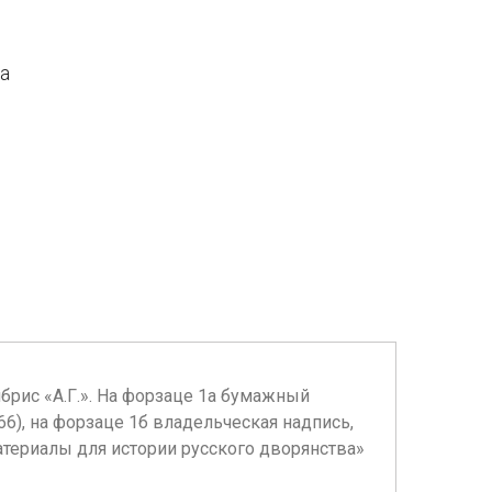
да
брис «А.Г.». На форзаце 1а бумажный
6), на форзаце 1б владельческая надпись,
Материалы для истории русского дворянства»