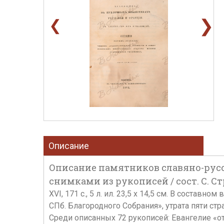
❯
❮
Описание
Описание памятников славяно-русс
снимками из рукописей / сост. С. Стр
XVI, 171 с., 5 л. ил. 23,5 х 14,5 см. В сост
СПб. Благородного Собрания», утрата пяти стр
Среди описанных 72 рукописей: Евангелие «от