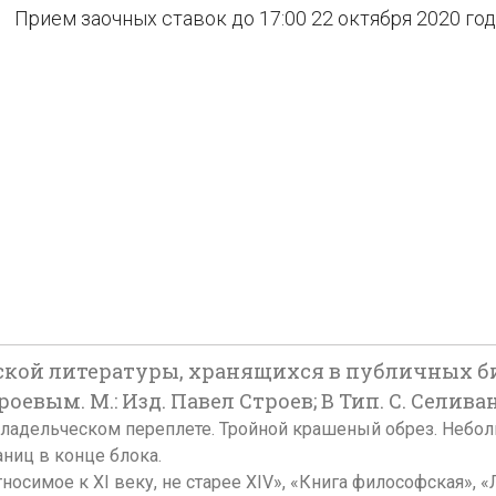
Прием заочных ставок до 17:00 22 октября 2020 го
кой литературы, хранящихся в публичных би
оевым. М.: Изд. Павел Строев; В Тип. С. Селиван
авном владельческом переплете. Тройной крашеный обрез. Не
аниц в конце блока.
носимое к XI веку, не старее XIV», «Книга философская», 