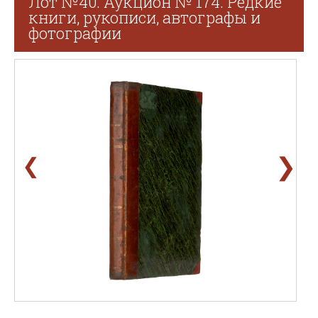
Лот №40. Аукцион № 174. Редкие
книги, рукописи, автографы и
фотографии
❯
❮