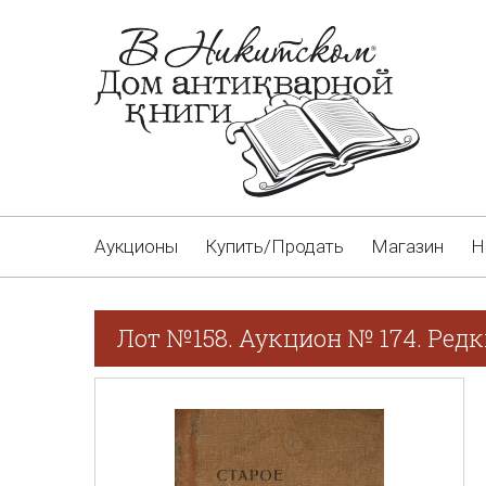
Аукционы
Купить/Продать
Магазин
Н
Лот №158. Аукцион № 174. Редк