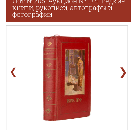
Лот №206. Аукцион № 174. Редкие
книги, рукописи, автографы и
фотографии
❯
❮