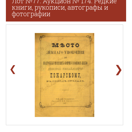
Лот №77. Аукцион № 174. Редкие
книги, рукописи, автографы и
фотографии
❯
❮